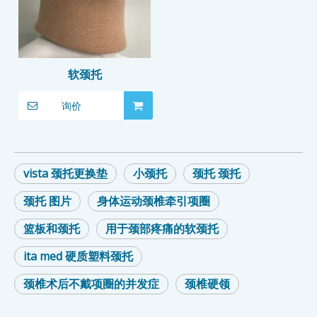
软颈托
询价
vista 颈托更换垫
小颈托
颈托 颈托
颈托 图片
身体运动颈椎牵引项圈
篮板和颈托
用于颈部疼痛的软颈托
ita med 硬质塑料颈托
颈椎术后不戴项圈的并发症
颈椎硬领