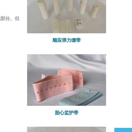
成部分。但
顺应弹力绷带
胎心监护带