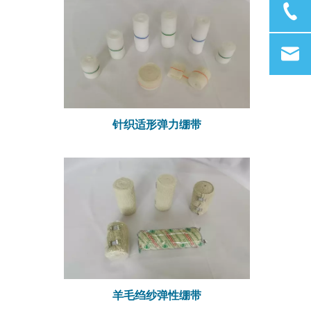
针织适形弹力绷带
羊毛绉纱弹性绷带