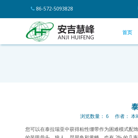
86-572-5093828

首页
浏览数量：
6
作者： 本站
您可以在泰拉瑞亚中获得粘性绷带作为困难模式配
的装甲骨头、狼人、琵琶鱼和黄蜂。也有 2% 的