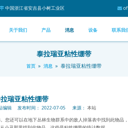
中国浙江省安吉县小树工业区
of


关于我们
产品
消息
设备
联系我
泰拉瑞亚粘性绷带
»
»
泰拉瑞亚粘性绷带
首页
消息
泰拉瑞亚粘性绷带
编辑 发布时间： 2022-07-05 来源：
本站
饰。您还可以在地下丛林生物群系中的敌人掉落表中找到此物品
几率从小丑那里找到此物品。这些是粘性绷带的统计数据。