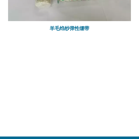
羊毛绉纱弹性绷带