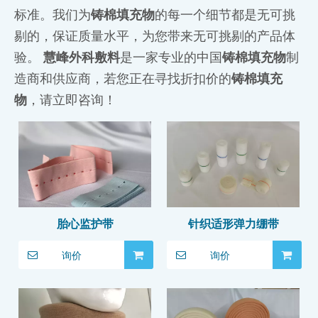
标准。我们为
铸棉填充物
的每一个细节都是无可挑
剔的，保证质量水平，为您带来无可挑剔的产品体
验。
慧峰外科敷料
是一家专业的中国
铸棉填充物
制
造商和供应商，若您正在寻找折扣价的
铸棉填充
物
，请立即咨询！
胎心监护带
针织适形弹力绷带
询价
询价